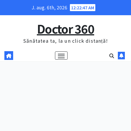
Skip
J. aug. 6th, 2026
12:22:48 AM
to
content
Doctor 360
Sănătatea ta, la un click distanță!