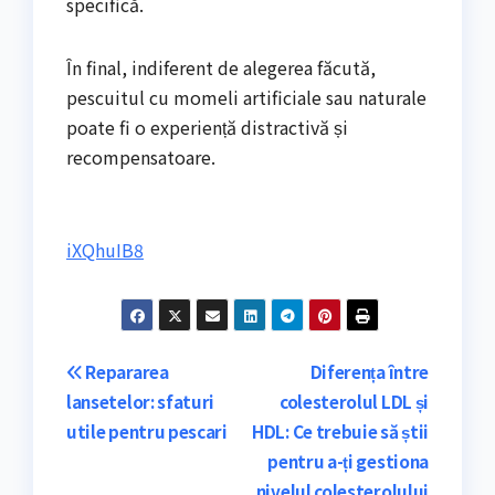
specifică.
În final, indiferent de alegerea făcută,
pescuitul cu momeli artificiale sau naturale
poate fi o experiență distractivă și
recompensatoare.
iXQhuIB8
Navigare
Repararea
Diferența între
lansetelor: sfaturi
colesterolul LDL și
în
utile pentru pescari
HDL: Ce trebuie să știi
articole
pentru a-ți gestiona
nivelul colesterolului