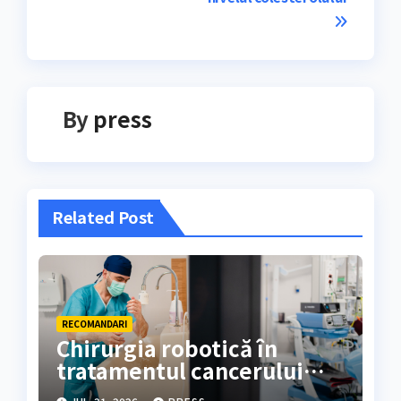
By
press
Related Post
RECOMANDARI
Chirurgia robotică în
tratamentul cancerului
colorectal