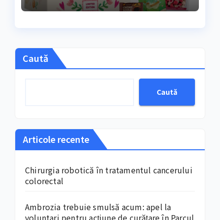
răsfățuluiFebruarie și
începutul lunii martie
marchează, an de an
Caută
Caută
Articole recente
Chirurgia robotică în tratamentul cancerului
colorectal
Ambrozia trebuie smulsă acum: apel la
voluntari pentru acțiune de curățare în Parcul