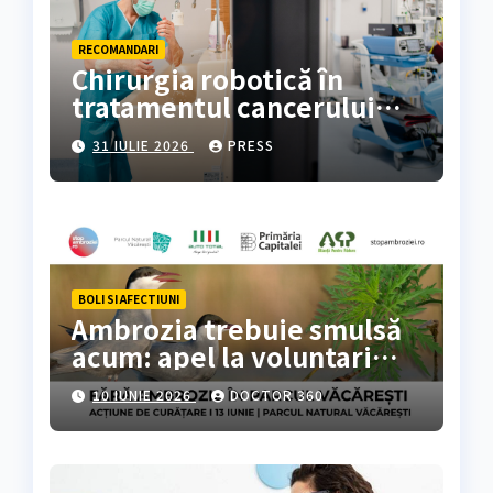
RECOMANDARI
Chirurgia robotică în
tratamentul cancerului
colorectal
31 IULIE 2026
PRESS
BOLI SI AFECTIUNI
Ambrozia trebuie smulsă
acum: apel la voluntari
pentru acțiune de curățare
10 IUNIE 2026
DOCTOR 360
în Parcul Natural
Văcărești