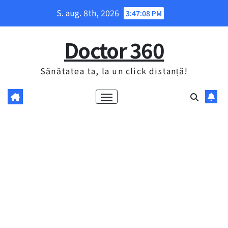
Skip
S. aug. 8th, 2026
3:47:09 PM
to
content
Doctor 360
Sănătatea ta, la un click distanță!