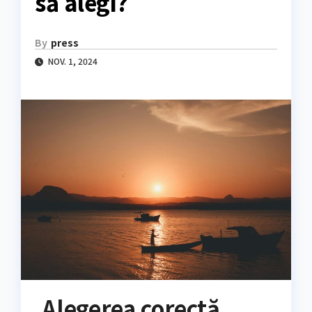
să alegi?
By
press
NOV. 1, 2024
Alegerea corectă